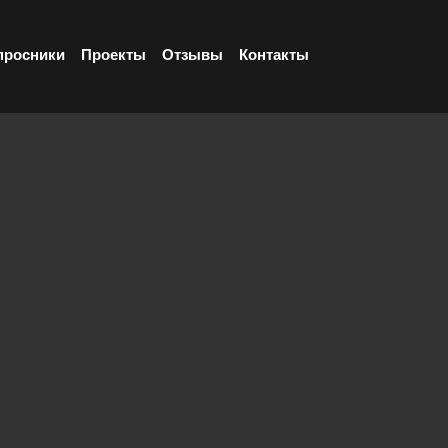
просники
Проекты
Отзывы
Контакты
муникации
Комплексные услуги
Обслуживание С
ительной сети зависит работа инфраструктуры предп
ммуникационного оборудования. В связи с этим важн
ональную поддержку и обслуживание структурирован