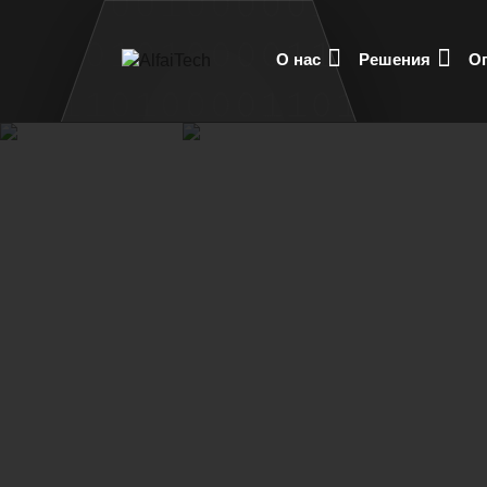
О нас
Решения
О
Главная
Решения
Сети и телеком
От надежного функционирования вычисл
отдельно офисов, серверного и телеко
регулярную, качественную и професси