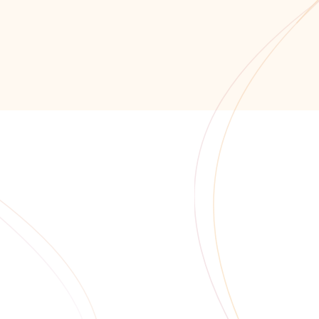
+7 (8652) 678-872
info@alfaitech.ru
355041, РФ, Ставропольс
проспект Кулакова, дом 