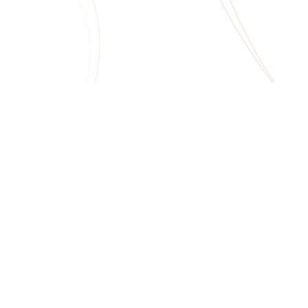
раструктуры и серверов пр
айдеров более 1000 пользо
 аптек, а также комплексна
дование в ЦОД заказчика.