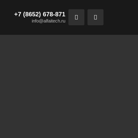
+7 (8652) 678-871
info@alfaitech.ru
КС
риятия как в целом, так и
о предусмотреть
ной кабельной системы.