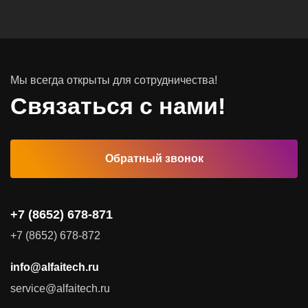
Инфраструктурное ПО
Системы хранения данных
Инфраструктура серверных помещений
Мы всегда открыты для сотрудничества!
Программное обеспечение
Связаться с нами!
Автоматизированные рабочие места
Обратный звонок
Комплексные услуги
Видеоконференцсвязь
+7 (8652) 678-871
Поставка продуктов для резервного копирования данных
+7 (8652) 678-872
Аудит и консалтинг
info@alfaitech.ru
Соответствие требованиям и стандартам
service@alfaitech.ru
Антивирусная защита