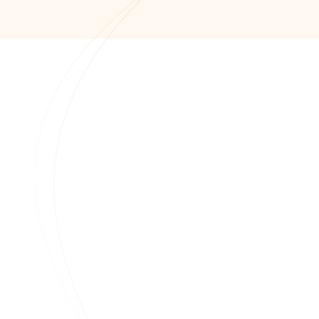
+7 (8652) 678-872
info@alfaitech.ru
355041, РФ, Ставропольский край, город
Ставрополь, проспект Кулакова, дом 15Б
Миграция ИТ инфраструктуры и