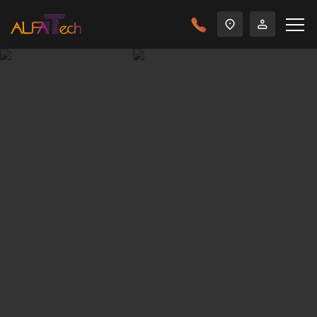
Главная
Решения
Сети и телекоммуникации
Обследование и аудит структурированной кабельной
системы позволяет получить полную и достоверную
информацию о техническом состоянии СКС на
предприятии.