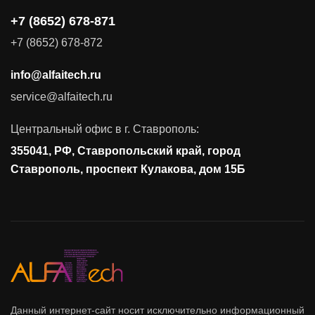
+7 (8652) 678-871
Поставка продуктов для резервного копирования данных
+7 (8652) 678-872
Аудит и консалтинг
info@alfaitech.ru
Соответствие требованиям и стандартам
service@alfaitech.ru
Антивирусная защита
Контроль действий пользователей
Центральный офис в г. Ставрополь:
Управление доступом
355041, РФ, Ставропольский край, город
Сетевая безопасность
Ставрополь, проспект Кулакова, дом 15Б
Данный интернет-сайт носит исключительно информационный