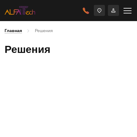
Главная
Решения
Решения
Производство Серверов, ПК
Серв
и СХД