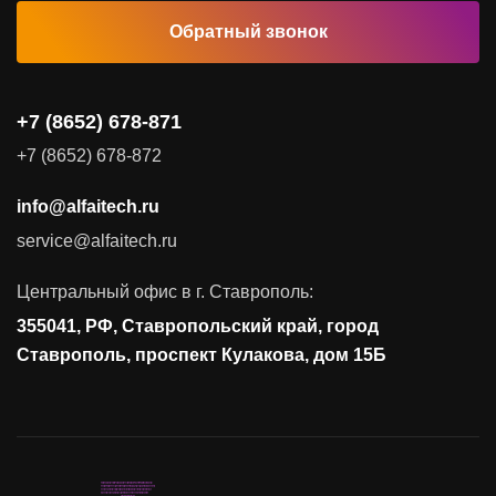
Обратный звонок
Комплексные услуги
Видеоконференцсвязь
+7 (8652) 678-871
Комплексный проект по построению
Поставка продуктов для резервного копирования данных
всей айти инфраструктуры и
+7 (8652) 678-872
Аудит и консалтинг
слаботочных систем для заказчика
info@alfaitech.ru
Соответствие требованиям и стандартам
“Вкус Ставрополья”
service@alfaitech.ru
Антивирусная защита
Контроль действий пользователей
Центральный офис в г. Ставрополь:
Управление доступом
355041, РФ, Ставропольский край, город
Сетевая безопасность
Ставрополь, проспект Кулакова, дом 15Б
Поставка продуктов федеральной
энергетической компании