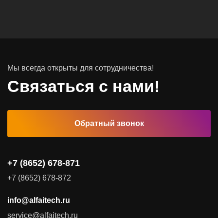
Вычислительные массивы
Инфраструктурное ПО
Системы хранения данных
Инфраструктура серверных помещений
Мы всегда открыты для сотрудничества!
Программное обеспечение
Связаться с нами!
Автоматизированные рабочие места
Обратный звонок
Комплексные услуги
Видеоконференцсвязь
+7 (8652) 678-871
Поставка продуктов для резервного копирования данных
+7 (8652) 678-872
Аудит и консалтинг
info@alfaitech.ru
Соответствие требованиям и стандартам
service@alfaitech.ru
Антивирусная защита