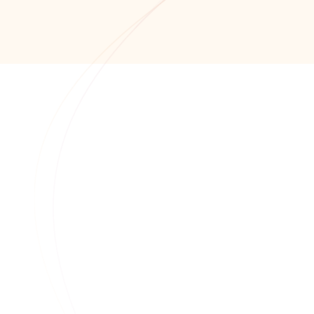
+7 (8652) 678-871
+7 (8652) 678-872
info@alfaitech.ru
355041, РФ, Ставропольский край, город
Ставрополь, проспект Кулакова, дом 15Б