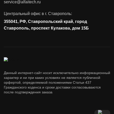
service@alfaitech.ru
Антивирусная защита
Контроль действий пользователей
Центральный офис в г. Ставрополь:
Управление доступом
355041, РФ, Ставропольский край, город
Сетевая безопасность
Ставрополь, проспект Кулакова, дом 15Б
Данный интернет-сайт носит исключительно информационный
характер и ни при каких условиях не является публичной
орфертой, определяемой положениями Статьи 437
Гражданского коденса и сроки доставки согласовываются
после подтверждения заказа