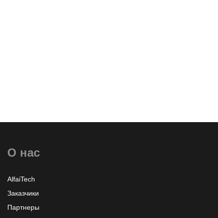
Оставить заявку
О нас
Узнать больше или заказать
AlfaiTech
Заказчики
Партнеры