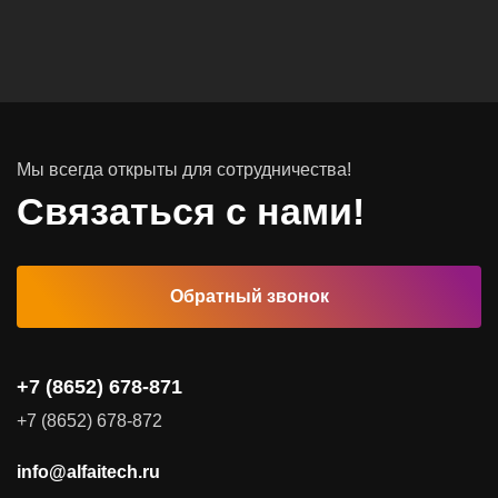
Вычислительные массивы
Инфраструктурное ПО
Системы хранения данных
Инфраструктура серверных помещений
Мы всегда открыты для сотрудничества!
Программное обеспечение
Связаться с нами!
Автоматизированные рабочие места
Обратный звонок
Комплексные услуги
Видеоконференцсвязь
+7 (8652) 678-871
Поставка продуктов для резервного копирования данных
+7 (8652) 678-872
Аудит и консалтинг
info@alfaitech.ru
Соответствие требованиям и стандартам