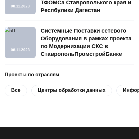
ТФОМСа Ставрополького края и
08.11.2023
Респбулики Дагестан
Системные Поставки сетевого
Оборудования в рамках проекта
по Модернизации СКС в
08.11.2023
СтавропольПромстройБанке
Проекты по отраслям
Все
Центры обработки данных
Инфор