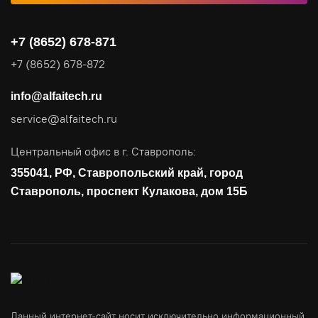
Видеоконференцсвязь
+7 (8652) 678-871
Поставка продуктов для резервного копирования данных
+7 (8652) 678-872
Аудит и консалтинг
info@alfaitech.ru
Соответствие требованиям и стандартам
service@alfaitech.ru
Антивирусная защита
Контроль действий пользователей
Центральный офис в г. Ставрополь:
Управление доступом
355041, РФ, Ставропольский край, город
Сетевая безопасность
Ставрополь, проспект Кулакова, дом 15Б
Данный интернет-сайт носит исключительно информационный