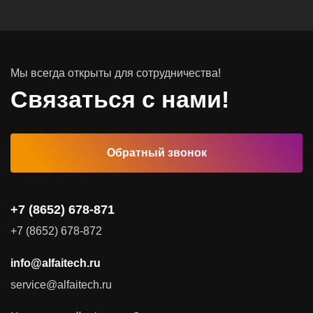
Системы хранения данных
Инфраструктура серверных помещений
Мы всегда открыты для сотрудничества!
Программное обеспечение
Связаться с нами!
Автоматизированные рабочие места
Обратный звонок
Комплексные услуги
Видеоконференцсвязь
+7 (8652) 678-871
Поставка продуктов для резервного копирования данных
+7 (8652) 678-872
Аудит и консалтинг
info@alfaitech.ru
Соответствие требованиям и стандартам
service@alfaitech.ru
Антивирусная защита
Контроль действий пользователей