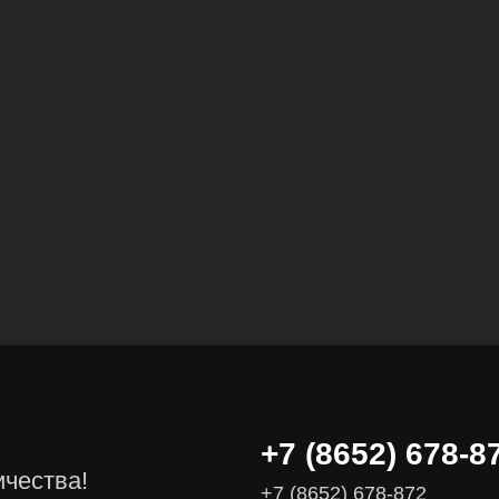
Вычислительные массивы
Инфраструктурное ПО
Системы хранения данных
Инфраструктура серверных помещений
Программное обеспечение
Автоматизированные рабочие места
+7 (8652) 678-8
Комплексные услуги
ичества!
Видеоконференцсвязь
+7 (8652) 678-872