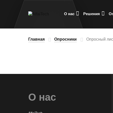
О нас
Решения
О
Главная
Опросники
Опросный лис
О нас