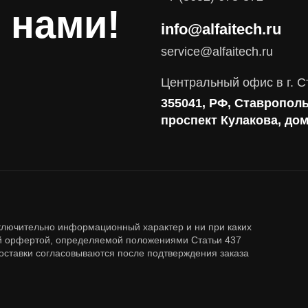
 нами!
info@alfaitech.ru
Поставка продуктов для резервного копирования данных
service@alfaitech.ru
Аудит и консалтинг
Соответствие требованиям и стандартам
Центральный офис в г. С
Антивирусная защита
355041, РФ, Ставрополь
Контроль действий пользователей
проспект Кулакова, до
Управление доступом
Сетевая безопасность
ключительно информационный характер и ни при каких
ой орфертой, определяемой положениями Статьи 437
доставки согласовываются после подтверждения заказа