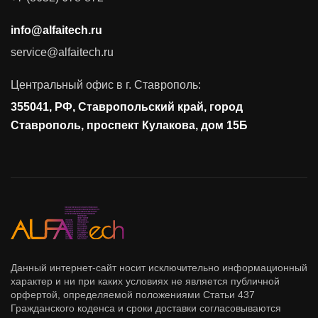
Аудит и консалтинг
info@alfaitech.ru
Соответствие требованиям и стандартам
service@alfaitech.ru
Антивирусная защита
Контроль действий пользователей
Центральный офис в г. Ставрополь:
Управление доступом
355041, РФ, Ставропольский край, город
Сетевая безопасность
Ставрополь, проспект Кулакова, дом 15Б
Данный интернет-сайт носит исключительно информационный
характер и ни при каких условиях не является публичной
орфертой, определяемой положениями Статьи 437
Гражданского коденса и сроки доставки согласовываются