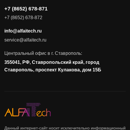
+7 (8652) 678-871
Поставка продуктов для резервного копирования данных
+7 (8652) 678-872
Аудит и консалтинг
info@alfaitech.ru
Соответствие требованиям и стандартам
service@alfaitech.ru
Антивирусная защита
Контроль действий пользователей
Центральный офис в г. Ставрополь:
Управление доступом
355041, РФ, Ставропольский край, город
Сетевая безопасность
Ставрополь, проспект Кулакова, дом 15Б
Данный интернет-сайт носит исключительно информационный