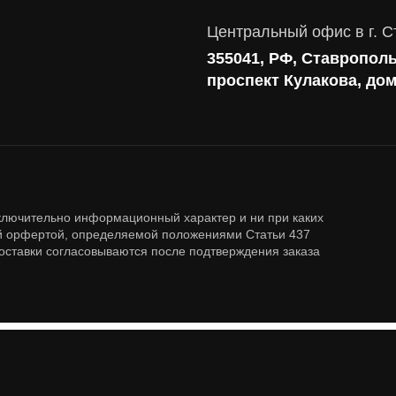
Соответствие требованиям и стандартам
Центральный офис в г. С
Антивирусная защита
355041, РФ, Ставрополь
Контроль действий пользователей
проспект Кулакова, до
Управление доступом
Сетевая безопасность
ключительно информационный характер и ни при каких
ой орфертой, определяемой положениями Статьи 437
доставки согласовываются после подтверждения заказа