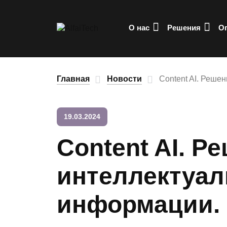
О нас
Решения
О
Главная
Новости
Content AI. Реше
19.03.2024
Content AI. Р
интеллектуал
информации.