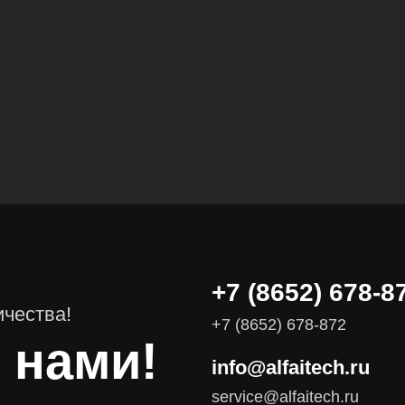
Вычислительные массивы
Инфраструктурное ПО
Системы хранения данных
Инфраструктура серверных помещений
Программное обеспечение
Автоматизированные рабочие места
+7 (8652) 678-8
Комплексные услуги
ичества!
Видеоконференцсвязь
+7 (8652) 678-872
 нами!
info@alfaitech.ru
Поставка продуктов для резервного копирования данных
service@alfaitech.ru
Аудит и консалтинг