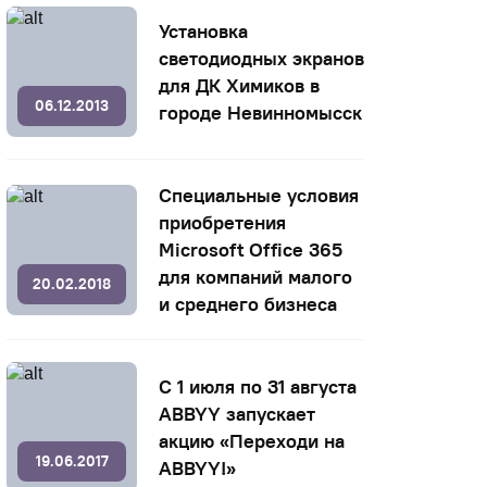
Установка
светодиодных экранов
для ДК Химиков в
06.12.2013
городе Невинномысск
Специальные условия
приобретения
Microsoft Office 365
для компаний малого
20.02.2018
и среднего бизнеса
С 1 июля по 31 августа
ABBYY запускает
акцию «Переходи на
19.06.2017
ABBYY!»