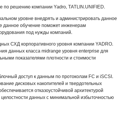
 по решению компании Yadro, TATLIN.UNIFIED.
альном уровне внедрять и администрировать данное
же данное обучение поможет инженерам
орудования под нужды компаний.
дных СХД корпоративного уровня компании YADRO.
я данных класса midrange уровня enterprise для
ьными показателями плотности и стоимости
очный доступ к данным по протоколам FC и iSCSI.
вание дисковых накопителей и твердотельных
обеспечивается отказоустойчивой архитектурой
 целостности данных с минимальной избыточностью