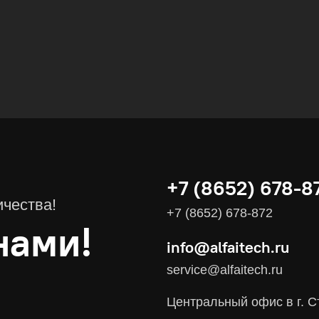
Вычислительные массивы
Инфраструктурное ПО
Системы хранения данных
Инфраструктура серверных помещений
Программное обеспечение
Автоматизированные рабочие места
+7 (8652) 678-8
Комплексные услуги
ичества!
Видеоконференцсвязь
+7 (8652) 678-872
нами!
info@alfaitech.ru
Поставка продуктов для резервного копирования данных
service@alfaitech.ru
Аудит и консалтинг
Соответствие требованиям и стандартам
Центральный офис в г. С
Антивирусная защита